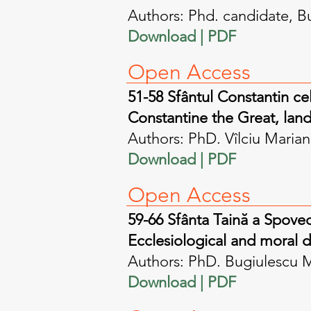
Authors: Phd. candidate, Bu
Download | PDF​
Open A
ccess
51-58 Sfântul Constantin cel
Constantine the Great, lan
Authors: PhD. Vîlciu Marian
Download | PDF​
Open A
ccess
59-66 Sfânta Taină a Spove
Ecclesiological and moral 
Authors: PhD. Bugiulescu 
Download | PDF​