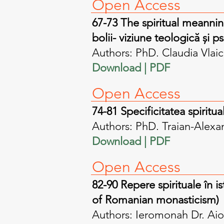
Open A
ccess
67-73 The spiritual meanning
bolii- viziune teologică și p
Authors: PhD. Claudia Vlai
Download | PDF​
Open A
ccess
74-81 Specificitatea spiritua
Authors: PhD. Traian-Alexa
Download | PDF​
Open A
ccess
82-90 Repere spirituale în 
of Romanian monasticism)
Authors: Ieromonah Dr. Aio