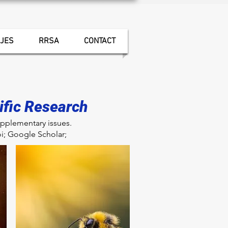
IJES
RRSA
CONTACT
tific Research
supplementary issues.
i; Google Scholar;