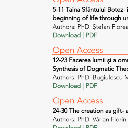
5-11 Taina Sfântului Botez-
beginning of life through un
Authors: PhD. Ştefan Flore
Download | PDF​
Open A
ccess
12-23 Facerea lumii și a om
Synthesis of Dogmatic The
Authors: PhD. Bugiulescu 
Download | PDF​
Open A
ccess
24-30 The creation as gift- a
Authors: PhD. Vârlan Florin
Download | PDF​