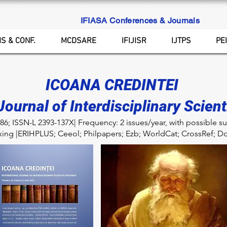
IFIASA Conferences & Journals
S & CONF.
MCDSARE
IFIJISR
IJTPS
PE
ICOANA CREDINTEI
Journal of Interdisciplinary Scien
386; ISSN-L 2393-137X| Frequency: 2 issues/year, with possible 
xing |ERIHPLUS; Ceeol; Philpapers; Ezb; WorldCat; CrossRef; Do