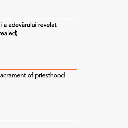
 a adevărului revelat
vealed)
 sacrament of priesthood