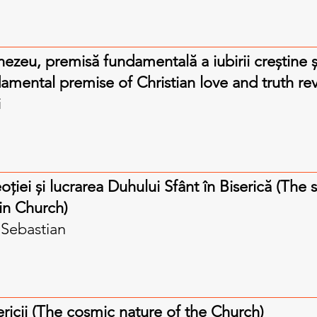
zeu, premisă fundamentală a iubirii creştine şi
mental premise of Christian love and truth re
i
oției și lucrarea Duhului Sfânt în Biserică (The
 in Church)
 Sebastian
ricii (The cosmic nature of the Church)