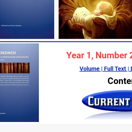
Year 1
, Number 
Volume | Full Text 
Conte