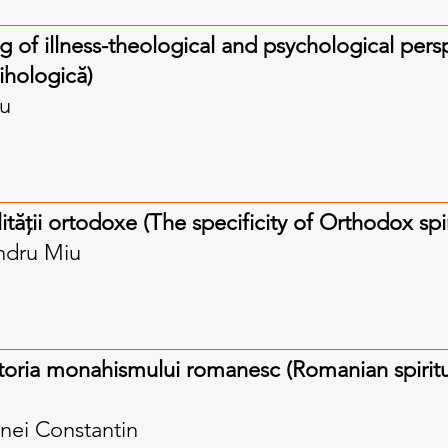
 of illness-theological and psychological perspe
sihologică)
cu
lității ortodoxe (The specificity of Orthodox spir
ndru Miu
istoria monahismului romanesc (Romanian spiritu
nei Constantin