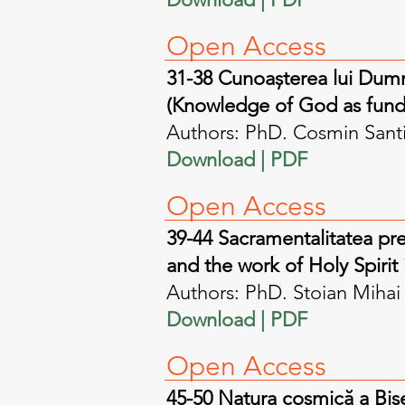
Open A
ccess
31-38 Cunoaşterea lui Dumne
(Knowledge of God as funda
Authors: PhD. Cosmin Sant
Download | PDF​
Open A
ccess
39-44 Sacramentalitatea pre
and the work of Holy Spirit
Authors: PhD. Stoian Mihai
Download | PDF​
Open A
ccess
45-50 Natura cosmică a Bise